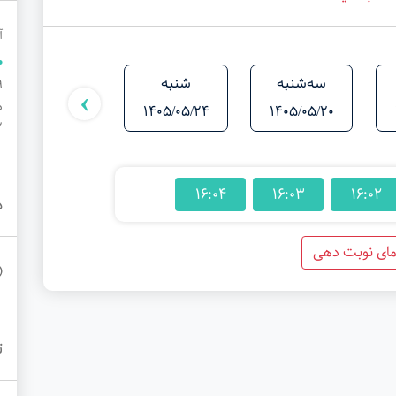
آ
سه‌شنبه
شنبه
یکشنبه
›
م
1405/05/25
1405/05/24
1405/05/20
۷
16:04
16:03
16:02
د
مای نوبت دهی
ت