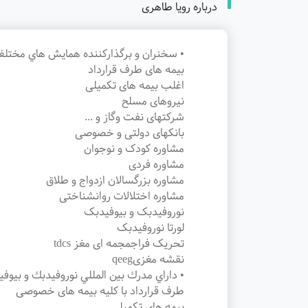
درباره رویا طاهری
• سخنران و برگذاركننده همايش هاي مختل
بیمه های طرف قرارداد
اغلب بیمه های تکمیلی
نیروهای مسلح
شرکتهای نفت و‌گاز‌ و ...
بانکهای دولتی و خصوصی
مشاوره کودک و نوجوان
مشاوره فردی
مشاوره بزرگسالان ازدواج و طلاق
مشاوره اختلالات روانشناختی
نوروفیدبک و بیوفیدبک
لورتا نوروفیدبک
تحریک فراجمجمه ای مغز tdcs
نقشه مغزیqeeg
• داراي مدرك بين المللي نوروفيدبك و بيوف
طرف قرارداد با کلیه بیمه های خصوصی
بیمه های تکمیلی