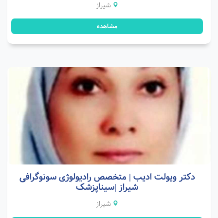
شیراز
مشاهده
دکتر ویولت ادیب | متخصص رادیولوژی سونوگرافی
شیراز |سیناپزشک
شیراز