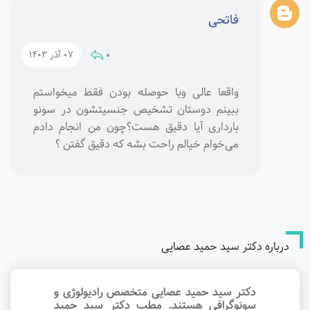
فاتحی
0
07 آذر 1403
واقعا عالی وبا حوصله بودن فقط میخواستم
ببینم دوستان تشخیص جنسیتشون در سونو
بارداری آیا دقیق هست؟چون من انجام دادم
می‌خوام خیالم راحت بشه که دقیق گفتن ؟
درباره دکتر سید حمید عصایی
دکتر سید حمید عصایی متخصص رادیولوژی و
سونوگرافی هستند. مطب دکتر سید حمید