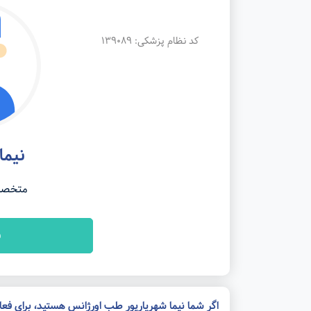
کد نظام پزشکی: 139089
نیما
متخصص
ن
اگر شما نیما شهریارپور طب اورژانس هستید، برای فع