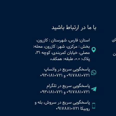
با ما در ارتباط باشید
ای
استان: فارس، شهرستان : کازرون،
بخش : مرکزی، شهر: کازرون، محله:
مصلی، خیابان کمربندی، کوچه 31،
ن
پلاک: 0.0، طبقه: همکف،
پاسخگویی سریع در واتساپ
09178810721
و
09301810721
پاسخگویی سریع در تلگرام
09178810721
و
09301810721
پاسخگویی سریع در سروش، بله و
روبیکا 09178810721