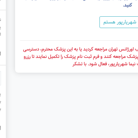
کنید.
ن
 شهریارپور هستم
پ
ا
ب اورژانس تهران مراجعه کردید یا به این پزشک محترم، دسترسی
ل
زشک مراجعه کنند و فرم ثبت نام پزشک را تکمیل نمایند تا رزرو
یما شهریارپور، فعال شود. با تشکر
پ
ب
ب
ا