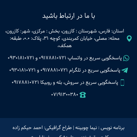
با ما در ارتباط باشید
استان: فارس، شهرستان : کازرون، بخش : مرکزی، شهر: کازرون،
محله: مصلی، خیابان کمربندی، کوچه 31، پلاک: 0.0، طبقه:
همکف،
پاسخگویی سریع در واتساپ
09178810721
و
09301810721
پاسخگویی سریع در تلگرام
09178810721
و
09301810721
پاسخگویی سریع در سروش، بله و روبیکا 09178810721
07191300380
برنامه نویس : نیما چوبینه
|
طراح گرافیکی: احمد حیکم زاده