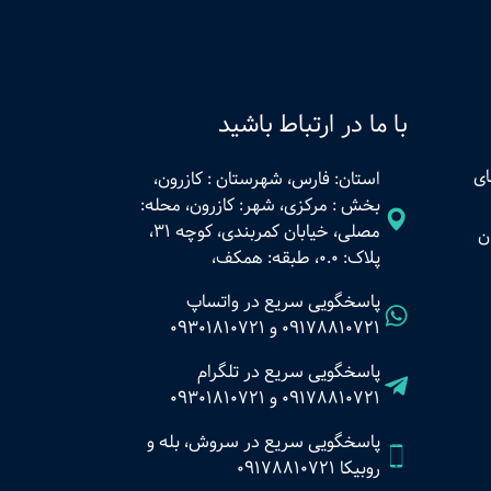
با ما در ارتباط باشید
ای
استان: فارس، شهرستان : کازرون،
بخش : مرکزی، شهر: کازرون، محله:
مصلی، خیابان کمربندی، کوچه 31،
ن
پلاک: 0.0، طبقه: همکف،
پاسخگویی سریع در واتساپ
09178810721
و
09301810721
پاسخگویی سریع در تلگرام
09178810721
و
09301810721
پاسخگویی سریع در سروش، بله و
روبیکا 09178810721