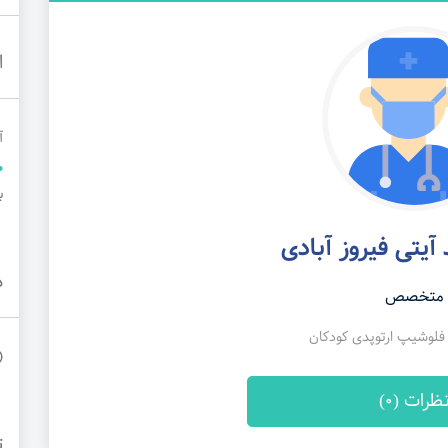
ا
آ
ب
آیتی فیروز آبادی
د
متخصص
وشیپ ارتوپدی کودکان
ظرات (0)
ت