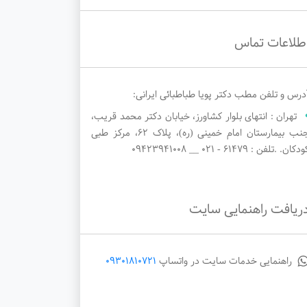
طلاعات تماس
درس و تلفن مطب دکتر پویا طباطبائی ایرانی:
تهران : انتهای بلوار کشاورز، خیابان دکتر محمد قریب،
جنب بیمارستان امام خمینی (ره)، پلاک ۶۲، مرکز طبی
دکان. .تلفن : 61479 - ۰۲۱ __ 09423941008
ریافت راهنمایی سایت
راهنمایی خدمات سایت در واتساپ
09301810721