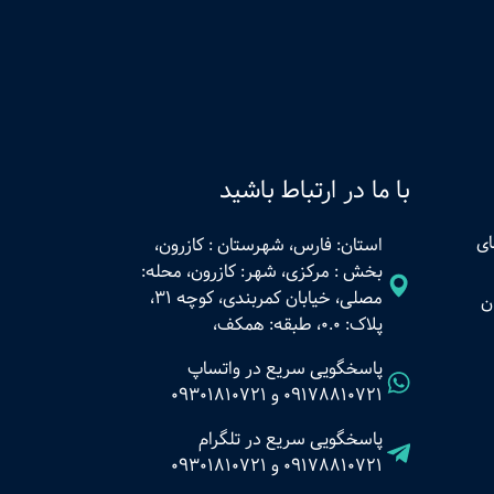
با ما در ارتباط باشید
ای
استان: فارس، شهرستان : کازرون،
بخش : مرکزی، شهر: کازرون، محله:
مصلی، خیابان کمربندی، کوچه 31،
ن
پلاک: 0.0، طبقه: همکف،
پاسخگویی سریع در واتساپ
09178810721
و
09301810721
پاسخگویی سریع در تلگرام
09178810721
و
09301810721