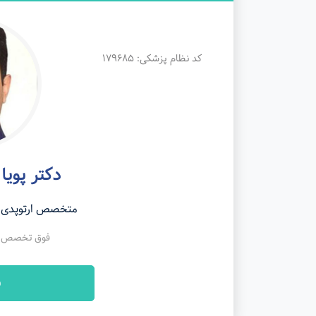
کد نظام پزشکی: 179685
دکتر پویا
متخصص ارتوپدی (
فوق تخصص فل
ن