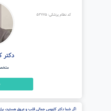
کد نظام پزشکی: 53775
دکتر ک
متخصص
ن
اگر شما دکتر کاووس جمالی قلب و عروق هستید، برا