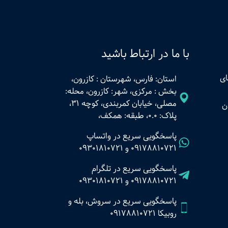
با ما در ارتباط باشید
ای
استان: فارس، شهرستان : کازرون،
بخش : مرکزی، شهر: کازرون، محله:
مصلی، خیابان کمربندی، کوچه 31،
ن
پلاک: 0.0، طبقه: همکف،
پاسخگویی سریع در واتساپ
09178810721
و
09301810721
پاسخگویی سریع در تلگرام
09178810721
و
09301810721
پاسخگویی سریع در سروش، بله و
روبیکا 09178810721