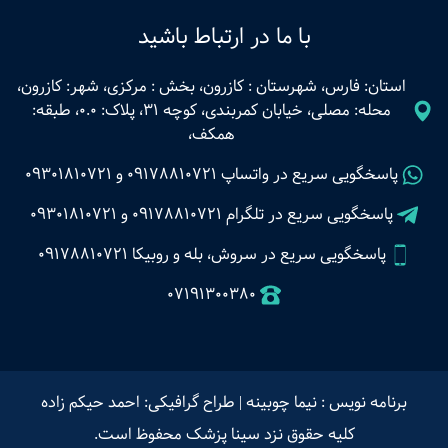
با ما در ارتباط باشید
استان: فارس، شهرستان : کازرون، بخش : مرکزی، شهر: کازرون،
محله: مصلی، خیابان کمربندی، کوچه 31، پلاک: 0.0، طبقه:
همکف،
پاسخگویی سریع در واتساپ
09178810721
و
09301810721
پاسخگویی سریع در تلگرام
09178810721
و
09301810721
پاسخگویی سریع در سروش، بله و روبیکا 09178810721
07191300380
برنامه نویس : نیما چوبینه
|
طراح گرافیکی: احمد حیکم زاده
کلیه حقوق نزد سینا پزشک محفوظ است.