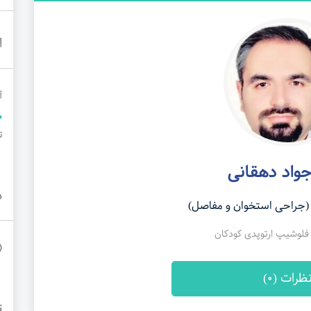
ا
آ
تلف
جواد دهقانی
د
جراحی استخوان و مفاصل)
وشیپ ارتوپدی کودکان
ظرات (0)
ت