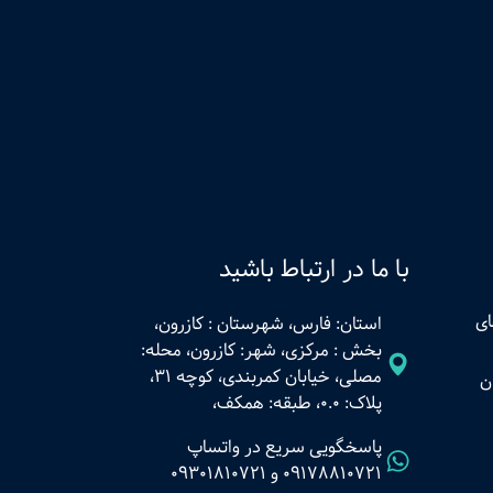
با ما در ارتباط باشید
ای
استان: فارس، شهرستان : کازرون،
بخش : مرکزی، شهر: کازرون، محله:
مصلی، خیابان کمربندی، کوچه 31،
ن
پلاک: 0.0، طبقه: همکف،
پاسخگویی سریع در واتساپ
09178810721
و
09301810721