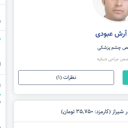
ر
آرش عبودی
 چشم پزشکی
صص جراحی شبکیه
ا
نظرات (1)
آ
فل
رمزد: 35,750 تومان)
د