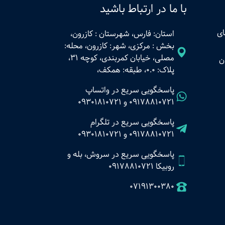
با ما در ارتباط باشید
ای
استان: فارس، شهرستان : کازرون،
بخش : مرکزی، شهر: کازرون، محله:
مصلی، خیابان کمربندی، کوچه 31،
ن
پلاک: 0.0، طبقه: همکف،
پاسخگویی سریع در واتساپ
09178810721
و
09301810721
پاسخگویی سریع در تلگرام
09178810721
و
09301810721
پاسخگویی سریع در سروش، بله و
روبیکا 09178810721
07191300380