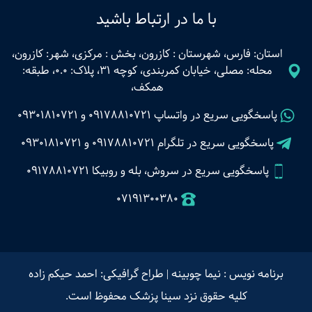
با ما در ارتباط باشید
استان: فارس، شهرستان : کازرون، بخش : مرکزی، شهر: کازرون،
محله: مصلی، خیابان کمربندی، کوچه 31، پلاک: 0.0، طبقه:
همکف،
پاسخگویی سریع در واتساپ
09178810721
و
09301810721
پاسخگویی سریع در تلگرام
09178810721
و
09301810721
پاسخگویی سریع در سروش، بله و روبیکا 09178810721
07191300380
برنامه نویس : نیما چوبینه
|
طراح گرافیکی: احمد حیکم زاده
کلیه حقوق نزد سینا پزشک محفوظ است.