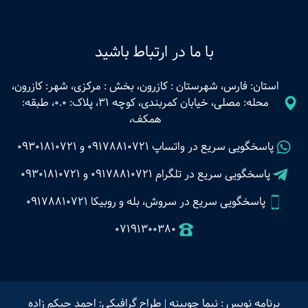
با ما در ارتباط باشید
استان: فارس، شهرستان : کازرون، بخش : مرکزی، شهر: کازرون،
محله: مصلی، خیابان کمربندی، کوچه 31، پلاک: 0.0، طبقه:
همکف،
پاسخگویی سریع در واتساپ
09178810721
و
09301810721
پاسخگویی سریع در تلگرام
09178810721
و
09301810721
پاسخگویی سریع در سروش، بله و روبیکا 09178810721
07191300380
برنامه نویس : نیما چوبینه
|
طراح گرافیکی: احمد حیکم زاده