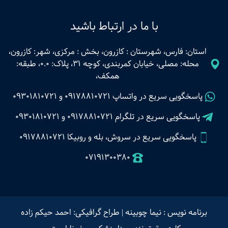
با ما در ارتباط باشید
استان: فارس، شهرستان : کازرون، بخش : مرکزی، شهر: کازرون،
محله: مصلی، خیابان کمربندی، کوچه 31، پلاک: 0.0، طبقه:
همکف،
پاسخگویی سریع در واتساپ
09178810721
و
09301810721
پاسخگویی سریع در تلگرام
09178810721
و
09301810721
پاسخگویی سریع در سروش، بله و روبیکا 09178810721
07191300380
برنامه نویس : نیما چوبینه
|
طراح گرافیکی: احمد حیکم زاده