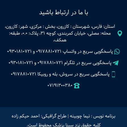
با ما در ارتباط باشید
استان: فارس، شهرستان : کازرون، بخش : مرکزی، شهر: کازرون،
محله: مصلی، خیابان کمربندی، کوچه 31، پلاک: 0.0، طبقه:
همکف،
پاسخگویی سریع در واتساپ
09178810721
و
09301810721
پاسخگویی سریع در تلگرام
09178810721
و
09301810721
پاسخگویی سریع در سروش، بله و روبیکا 09178810721
07191300380
برنامه نویس : نیما چوبینه
|
طراح گرافیکی: احمد حیکم زاده
کلیه حقوق نزد سینا پزشک محفوظ است.