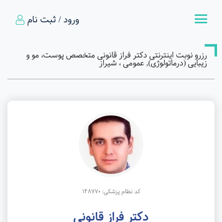
ورود / ثبت نام
رزرو نوبت اینترنتی دکتر فراز قانونی متخصص پوست، مو و
زیبایی (درماتولوژی), عمومی ، شیراز
کد نظام پزشکی: 148770
دکتر فراز قانونی