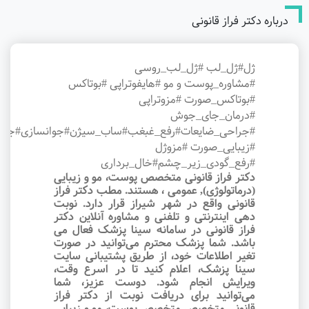
درباره دکتر فراز قانونی
ژل#ژل_لب #ژل_لب_روسی
#مشاوره_پوست و مو #هایفوتراپی #بوتاکس
#بوتاکس_صورت #مزوتراپی
#درمان_جای_جوش
#جراحی_ضایعات#رفع_غبغب#ساب_سیژن#جوانسازی#جوا
#زیبایی_صورت #مزوژل
#رفع_گودی_زیر_چشم#خال_برداری
دکتر فراز قانونی متخصص پوست، مو و زیبایی
(درماتولوژی), عمومی ، هستند. مطب دکتر فراز
قانونی واقع در شهر شیراز قرار دارد. نوبت‌
دهی اینترنتی و تلفنی و مشاوره آنلاین دکتر
فراز قانونی در سامانه سینا پزشک فعال می
باشد. شما پزشک محترم می‌توانید در صورت
تغیر اطلاعات خود، از طریق پشتیبانی سایت
سینا پزشک، اعلام کنید تا در اسرع وقت‌،
ویرایش انجام شود. دوست عزیز، شما
می‌توانید برای دریافت نوبت از دکتر فراز
قانونی متخصص متخصص پوست، مو و زیبایی