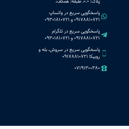
پلاک: 0.0، طبقه: همکف،
پاسخگویی سریع در واتساپ
09178810721
و
09301810721
پاسخگویی سریع در تلگرام
09178810721
و
09301810721
پاسخگویی سریع در سروش، بله و
روبیکا 09178810721
07191300380