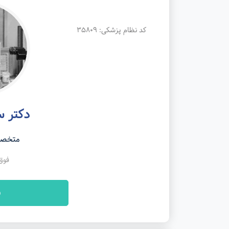
کد نظام پزشکی: 35809
دکتر س
متخصص
فوق
ن