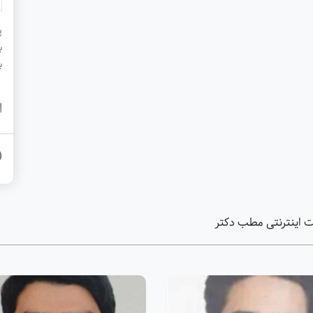
پ
ب
ب
ا
 اینترنتی مطب دکتر