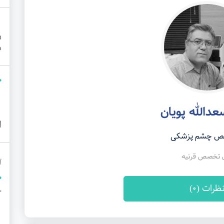
ر
م
عدالله پویان
ا
 چشم پزشکی
 تخصص قرنیه
آ
ظرات (0)
خ