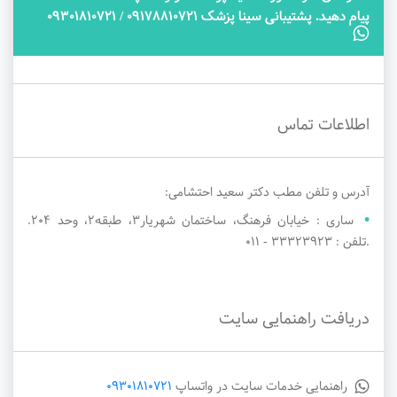
پیام دهید. پشتیبانی سینا پزشک 09178810721 / 09301810721
اطلاعات تماس
آدرس و تلفن مطب دکتر سعید احتشامی:
ساری : خیابان فرهنگ، ساختمان شهریار۳، طبقه۲، وحد ۲۰۴.
.تلفن : 33323923 - 011
دریافت راهنمایی سایت
راهنمایی خدمات سایت در واتساپ
09301810721