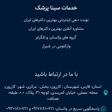
خدمات سینا پزشک
نوبت‌ دهی اینترنتی بهترین دکترهای ایران
مشاوره آنلاین بهترین دکترهای ایران
گروه های واتساپ و تلگرام
وازکتومی در شیراز
با ما در ارتباط باشید
استان: فارس، شهرستان : کازرون، بخش : مرکزی، شهر: کازرون،
محله: مصلی، خیابان کمربندی، کوچه 31، پلاک: 0.0، طبقه:
همکف،
پاسخگویی سریع در واتساپ
09178810721
و
09301810721