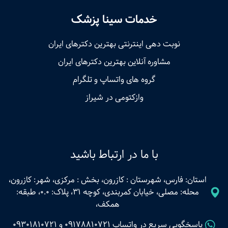
خدمات سینا پزشک
نوبت‌ دهی اینترنتی بهترین دکترهای ایران
مشاوره آنلاین بهترین دکترهای ایران
گروه های واتساپ و تلگرام
وازکتومی در شیراز
با ما در ارتباط باشید
استان: فارس، شهرستان : کازرون، بخش : مرکزی، شهر: کازرون،
محله: مصلی، خیابان کمربندی، کوچه 31، پلاک: 0.0، طبقه:
همکف،
پاسخگویی سریع در واتساپ
09178810721
و
09301810721