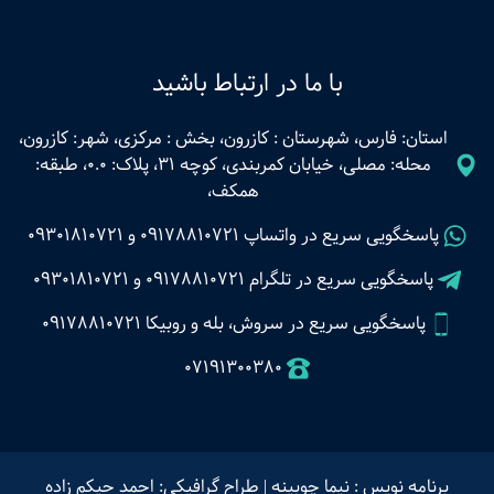
با ما در ارتباط باشید
استان: فارس، شهرستان : کازرون، بخش : مرکزی، شهر: کازرون،
محله: مصلی، خیابان کمربندی، کوچه 31، پلاک: 0.0، طبقه:
همکف،
پاسخگویی سریع در واتساپ
09178810721
و
09301810721
پاسخگویی سریع در تلگرام
09178810721
و
09301810721
پاسخگویی سریع در سروش، بله و روبیکا 09178810721
07191300380
برنامه نویس : نیما چوبینه
|
طراح گرافیکی: احمد حیکم زاده