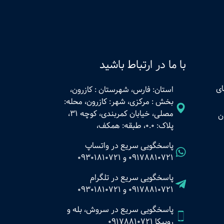
با ما در ارتباط باشید
ای
استان: فارس، شهرستان : کازرون،
بخش : مرکزی، شهر: کازرون، محله:
مصلی، خیابان کمربندی، کوچه 31،
ن
پلاک: 0.0، طبقه: همکف،
پاسخگویی سریع در واتساپ
09178810721
و
09301810721
پاسخگویی سریع در تلگرام
09178810721
و
09301810721
پاسخگویی سریع در سروش، بله و
روبیکا 09178810721