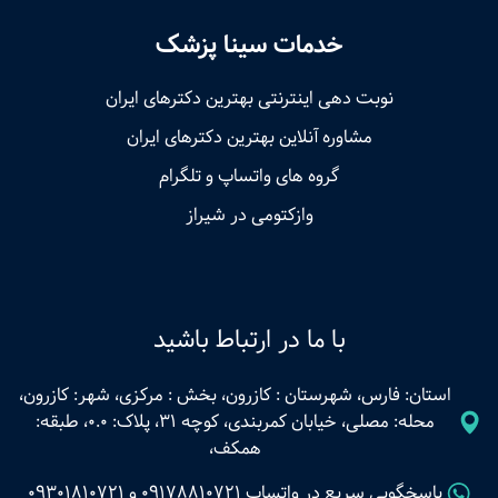
خدمات سینا پزشک
نوبت‌ دهی اینترنتی بهترین دکترهای ایران
مشاوره آنلاین بهترین دکترهای ایران
گروه های واتساپ و تلگرام
وازکتومی در شیراز
با ما در ارتباط باشید
استان: فارس، شهرستان : کازرون، بخش : مرکزی، شهر: کازرون،
محله: مصلی، خیابان کمربندی، کوچه 31، پلاک: 0.0، طبقه:
همکف،
پاسخگویی سریع در واتساپ
09178810721
و
09301810721