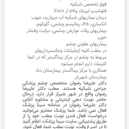
فوق تخصص شبكيه
فلوشيپ ليزيك وprk از Escrs
درمان بيماريهاى شبكيه اب مرواريد، عيوب
انكسارى، Prk، رماتيسم چشمى، گلوكوم،
بيماريهاى پلك، عوارض چشمى، ديابت وفشار
خون،
بيماريهاى عفونى چشم
در مطب كليه ازمايشات وعكسبرداريهاى
مربوط به چشم در مركز بيناگستر كه در انجا
كلينيك دارم انجام ميشود
همکاری با مركز بيناگستر بيمارستان دنا،
بيمارستان شهريار
دکتر علیرضا رضوان متخصص چشم پزشکی
جراحی شبکیه هستند. مطب دکتر علیرضا
رضوان واقع در شهر شیراز قرار دارد. درحال
حاضر نوبت‌ دهی اینترنتی و مشاوره آنلاین
دکتر علیرضا رضوان در سامانه سینا پزشک
فعال نمی باشد. شما پزشک محترم می‌توانید
درخواست فعال شدن نوبت مطب خود را از
طریق پشتیبانی سایت سینا پزشک، اعلام کنید
تا در اسرع وقت‌، نوبت مطب شما، فعال شود.