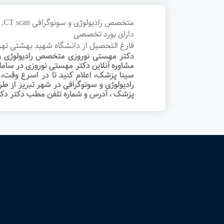
متخصص رادیولوژی و سونوگرافی CT scan. و MRI
دارای بورد تخصصی
فارغ التحصیل از دانشگاه شهید بهشتی تهر
دکتر مهستی نوروزی متخصص رادیولوژی و س
مشاوره آنلاین دکتر مهستی نوروزی در سام
سینا پزشک، اعلام کنید تا در اسرع وقت
رادیولوژی و سونوگرافی در شهر تبریز از طری
پزشک ، آدرس و شماره تلفن مطب دکتر دکتر