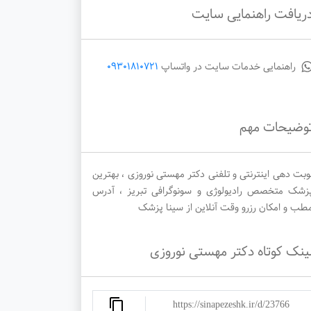
ریافت راهنمایی سایت
یکشنبه
دوشنبه
سه‌شنبه
راهنمایی خدمات سایت در واتساپ
09301810721
1405/05/27
1405/05/26
1405/05/25
وضیحات مهم
وبت دهی اینترنتی و تلفنی دکتر مهستی نوروزی ، بهترین
زشک متخصص رادیولوژی و سونوگرافی تبریز ، آدرس
طب و امکان رزرو وقت آنلاین از سینا پزشک
ینک کوتاه دکتر مهستی نوروزی
https://sinapezeshk.ir/d/23766