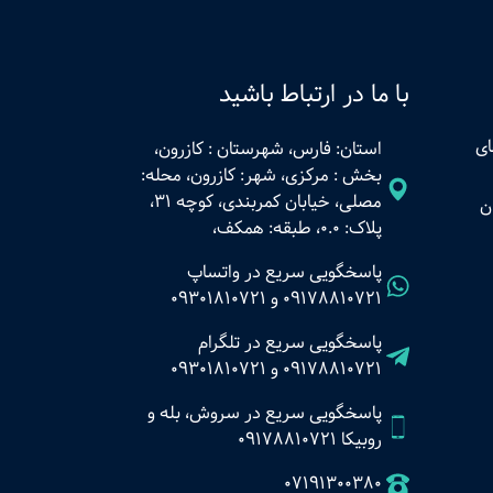
با ما در ارتباط باشید
ای
استان: فارس، شهرستان : کازرون،
بخش : مرکزی، شهر: کازرون، محله:
مصلی، خیابان کمربندی، کوچه 31،
ن
پلاک: 0.0، طبقه: همکف،
پاسخگویی سریع در واتساپ
09178810721
و
09301810721
پاسخگویی سریع در تلگرام
09178810721
و
09301810721
پاسخگویی سریع در سروش، بله و
روبیکا 09178810721
07191300380