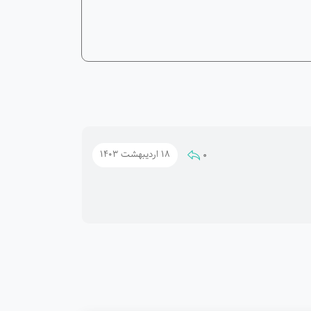
0
18 اردیبهشت 1403