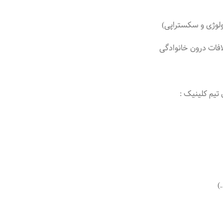
لوژی و سکستراپی)
لافات درون خانوادگی
یم کلینیک :
)