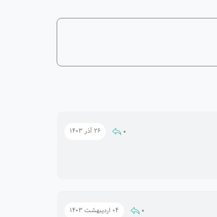
0
26 آذر 1403
0
04 اردیبهشت 1403