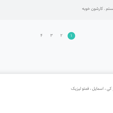
ستم . کارشون خوبه
4
3
2
1
 کی ، اسمایل ، فمتو لیزیک