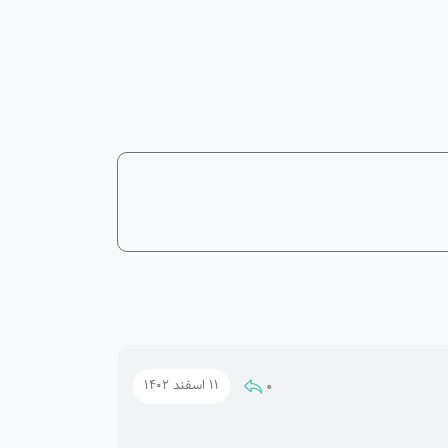
0
11 اسفند 1402