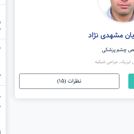
ر
م
یان مشهدی نژاد
 چشم پزشکی
لیزیک, جراحی شبکیه
ب
نظرات (15)
ا