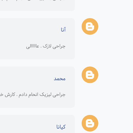
آنا
جراحی لازک . عااااالی
محمد
جراحی لیزیک انحام دادم . کارش خو
کیانا