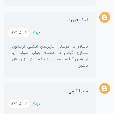
لیلا معین فر
0
18 آذر 1403
باسلام به دوستان عزیز..من انلاینی ازایشون
مشاوره گرفتم با حوصله جواب سوالم رو
ازایشون گرفتم . ممنون از خانم دکتر عزیزموفق
باشین
سیما کرمی
0
13 آذر 1403