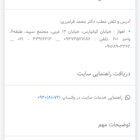
آدرس و تلفن مطب دکتر محمد فرامرزی:
اهواز : خیابان کیانپارس، خیابان 12 غربی، مجتمع سپید، طبقه6،
واحد 601 .تلفن : 09373527186 __ 33916213 - 061 __
09168903362
دریافت راهنمایی سایت
راهنمایی خدمات سایت در واتساپ
09301810721
توضیحات مهم