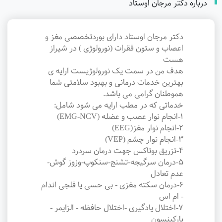
درباره دکتر مرجان اوستاد
دکتر مرجان اوستاد دارای بوردتخصصی مغز و
اعصاب و ستون فقرات (نورولوژی ) در شیراز
هست
هدف من در سمت یک نورولوژیست ارایه ی
بهترین خدمات درمانی و بهبود سلامتی شما
هموطنان گرامی می باشد.
خدماتی که در مطب ارایه می شود شامل:
1-انجام نوار عصب و عضله (EMG-NCV)
2-انجام نوار مغز(EEG)
3-انجام نوار چشم (VEP)
4-تزریق بوتاکس جهت درمان سردرد
5-درمان سرگیجه-تشنج-سنکوپ-وزوز گوش-
عدم تعادل
6-درمان سکته مغزی - بی حسی یا فلجی اندام
- ام اس
7-اختلال یادگیری -اختلال حافظه - الزایمر -
پارکینسون