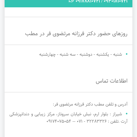
09301810721 / 09178810721
روزهای حضور دکتر فرزانه مرتضوی فر در مطب
شنبه - یکشنبه - دوشنبه - سه شنبه - چهارشنبه
اطلاعات تماس
آدرس و تلفن مطب دکتر فرزانه مرتضوی فر:
شیراز : بلوار ارم، نبش خیابان سروناز، مرکز زیبایی و دندانپزشکی
آرت .تلفن : 32283326 - 071 -- 09174075054