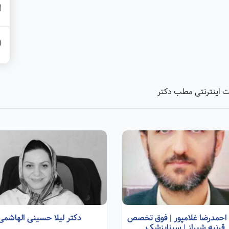
ا
 اینترنتی مطب دکتر
 احمدرضا غلامپور | فوق تخصص
دکتر لیلا حسینی الهاشمی
قرنیه شیراز | سیناپزشک