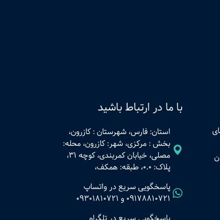
با ما در ارتباط باشید
ای
استان: فارس، شهرستان : کازرون،
بخش : مرکزی، شهر: کازرون، محله:
مصلی، خیابان کمربندی، کوچه 31،
ن
پلاک: 0.0، طبقه: همکف،
پاسخگویی سریع در واتساپ
09178810721
و
09301810721
پاسخگویی سریع در تلگرام