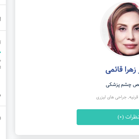
ا
آ
س
زهرا قائمی
او
 چشم پزشکی
د
نیه, جراحی های لیزری
ظرات (0)