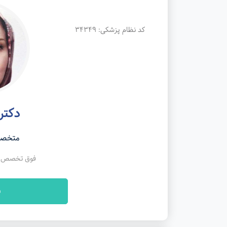
کد نظام پزشکی: 34349
دکتر 
متخصص
فوق تخصص قر
ن