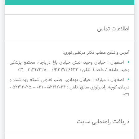
اطلاعات تماس
آدرس و تلفن مطب دکتر مرتضی نوری:
اصفهان : خیابان وحید، نبش خیابان باغ دریاچه، مجتمع پزشکی
وحید، طبقه 1، واحد 1 .تلفن : 09137736433 -- 31317228 - 031
اصفهان : مبارکه : خیابان بهدادی، جنب تعاونی شبکه بهداشت و
درمان، کوچه رادیولوژی سابق .تلفن : 52412024 - ۰۳۱ -- 52412025 -
۰۳۱
دریافت راهنمایی سایت