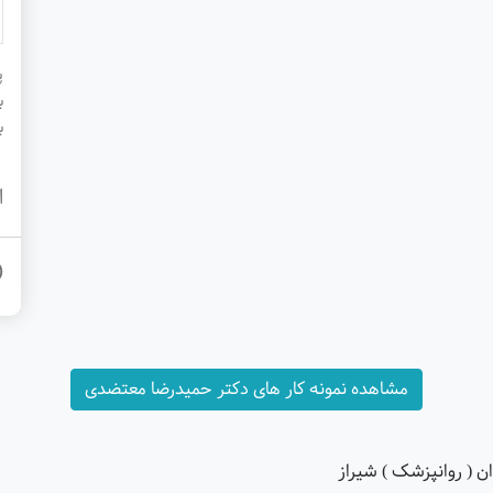
پ
ب
ب
ا
مشاهده نمونه کار های دکتر حمیدرضا معتضدی
 ( روانپزشک ) شیراز