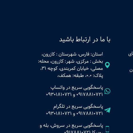
با ما در ارتباط باشید
ای
استان: فارس، شهرستان : کازرون،
بخش : مرکزی، شهر: کازرون، محله:
مصلی، خیابان کمربندی، کوچه 31،
ن
پلاک: 0.0، طبقه: همکف،
پاسخگویی سریع در واتساپ
09178810721
و
09301810721
پاسخگویی سریع در تلگرام
09178810721
و
09301810721
پاسخگویی سریع در سروش، بله و
روبیکا 09178810721