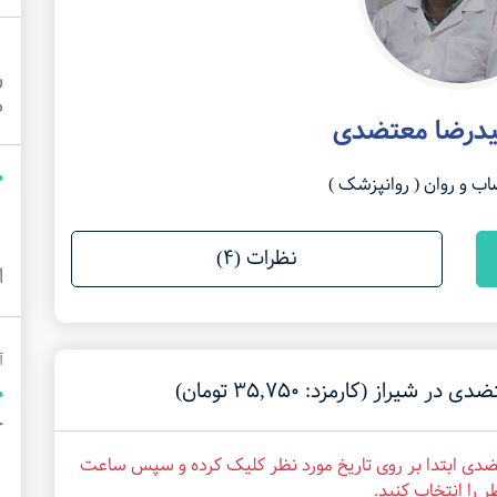
ر
م
یدرضا معتضدی
و روان ( روانپزشک )
نظرات (4)
ا
آ
راز (کارمزد: 35,750 تومان)
ج
ضدی ابتدا بر روی تاریخ مورد نظر کلیک کرده و سپس ساعت
ر را انتخاب کنید.