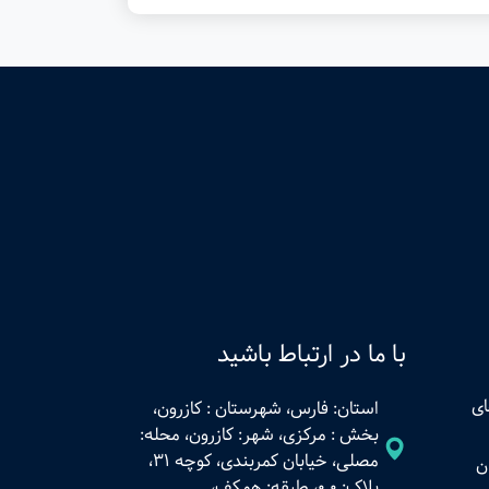
با ما در ارتباط باشید
ای
استان: فارس، شهرستان : کازرون،
بخش : مرکزی، شهر: کازرون، محله:
مصلی، خیابان کمربندی، کوچه 31،
ن
پلاک: 0.0، طبقه: همکف،