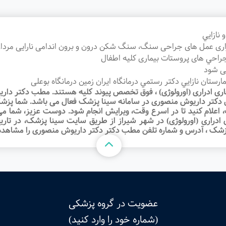
 نازايي
دراری عمل های جراحی سنگ، سنگ شكن درون و برون اندامی نارايی مردان
جراحي های پروستات بيماری كليه اطفال
می شود
ارستان نازايي دكتر رستمي درمانگاه ايران زمين درمانگاه بوعلی
ادراری (اورولوژی) ، فوق تخصص پیوند کلیه هستند. مطب دکتر داریو
این دکتر داریوش منصوری در سامانه سینا پزشک فعال می باشد. شما پزش
علام کنید تا در اسرع وقت‌، ویرایش انجام شود. دوست عزیز، شما می‌
ی (اورولوژی) در شهر شیراز از طریق سایت سینا پزشک، در تاریخ و ر
 پزشک ، آدرس و شماره تلفن مطب دکتر دکتر داریوش منصوری را مشاهده 
عضویت در گروه پزشکی
(شماره خود را وارد کنید)