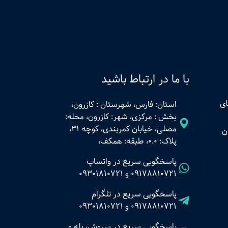
با ما در ارتباط باشید
ای
استان: فارس، شهرستان : کازرون،
بخش : مرکزی، شهر: کازرون، محله:
مصلی، خیابان کمربندی، کوچه 31،
ن
پلاک: 0.0، طبقه: همکف،
پاسخگویی سریع در واتساپ
09178810721
و
09301810721
پاسخگویی سریع در تلگرام
09178810721
و
09301810721
پاسخگویی سریع در سروش، بله و