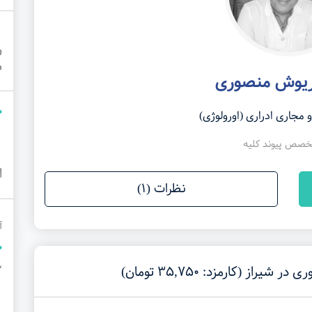
ر
م
ریوش منصوری
جاری ادراری (اورولوژی)
خصص پیوند کلیه
ا
نظرات (1)
آ
،
ز (کارمزد: 35,750 تومان)