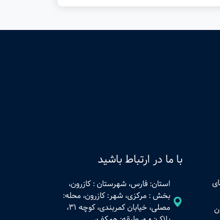
با ما در ارتباط باشید
ای
استان: فارس، شهرستان : کازرون،
بخش : مرکزی، شهر: کازرون، محله:
مصلی، خیابان کمربندی، کوچه 31،
ن
پلاک: 0.0، طبقه: همکف،