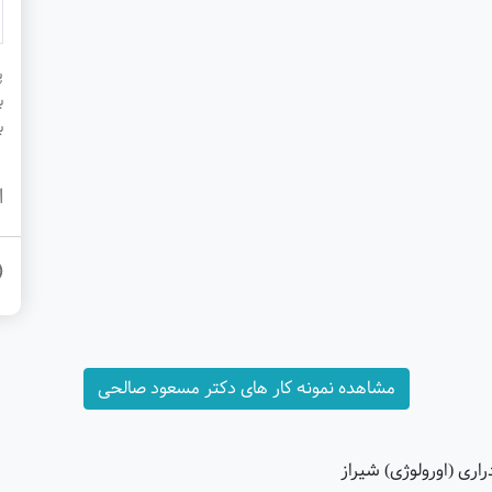
پ
ب
ب
ا
مشاهده نمونه کار های دکتر مسعود صالحی
اری (اورولوژی) شیراز