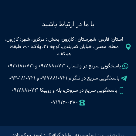
با ما در ارتباط باشید
استان: فارس، شهرستان : کازرون، بخش : مرکزی، شهر: کازرون،
محله: مصلی، خیابان کمربندی، کوچه 31، پلاک: 0.0، طبقه:
همکف،
پاسخگویی سریع در واتساپ
09178810721
و
09301810721
پاسخگویی سریع در تلگرام
09178810721
و
09301810721
پاسخگویی سریع در سروش، بله و روبیکا 09178810721
07191300380
برنامه نویس : نیما چوبینه
|
طراح گرافیکی: احمد حیکم زاده