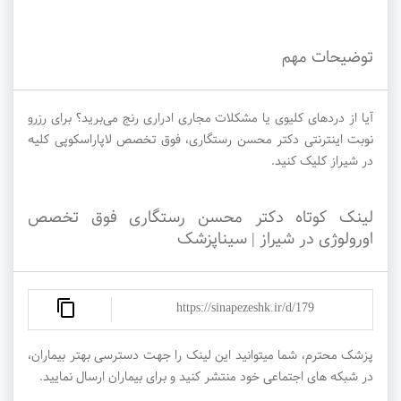
توضیحات مهم
آیا از دردهای کلیوی یا مشکلات مجاری ادراری رنج می‌برید؟ برای رزرو
نوبت اینترنتی دکتر محسن رستگاری، فوق تخصص لاپاراسکوپی کلیه
در شیراز کلیک کنید.
لینک کوتاه دکتر محسن رستگاری فوق تخصص
اورولوژی در شیراز | سیناپزشک
https://sinapezeshk.ir/d/179
پزشک محترم، شما میتوانید این لینک را جهت دسترسی بهتر بیماران،
در شبکه های اجتماعی خود منتشر کنید و برای بیماران ارسال نمایید.