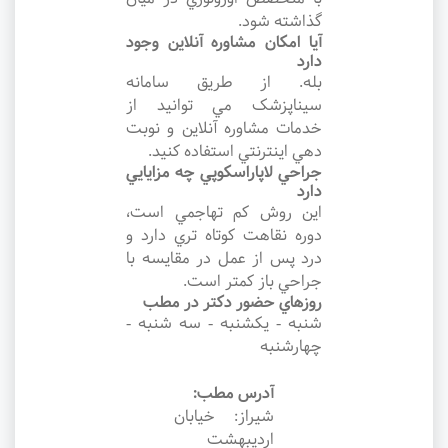
گذاشته شود.
آيا امکان مشاوره آنلاين وجود
دارد
بله. از طريق سامانه
سيناپزشک مي توانيد از
خدمات مشاوره آنلاين و نوبت
دهي اينترنتي استفاده کنيد.
جراحي لاپاراسکوپي چه مزايايي
دارد
اين روش کم تهاجمي است،
دوره نقاهت کوتاه تري دارد و
درد پس از عمل در مقايسه با
جراحي باز کمتر است.
روزهاي حضور دکتر در مطب
شنبه - يکشنبه - سه شنبه -
چهارشنبه
آدرس مطب:
شيراز: خيابان
ارديبهشت