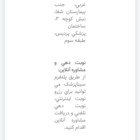
غربي، جنب
بيمارستان شفا،
نبش کوچه ۳،
ساختمان
پزشکي پرديس،
طبقه سوم
نوبت دهي و
مشاوره آنلاين:
از طريق پلتفرم
سيناپزشک مي
توانيد براي رزرو
نوبت اينترنتي،
نوبت دهي
تلفني و دريافت
مشاوره آنلاين
اقدام کنيد.