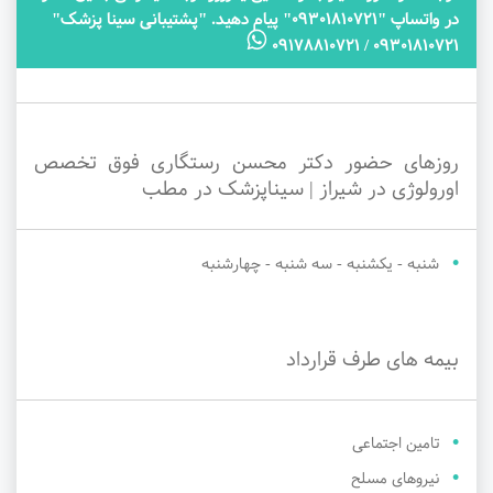
در واتساپ "09301810721" پیام دهید. "پشتیبانی سینا پزشک"
09301810721 / 09178810721
روزهای حضور دکتر محسن رستگاری فوق تخصص
اورولوژی در شیراز | سیناپزشک در مطب
شنبه - یکشنبه - سه شنبه - چهارشنبه
بیمه های طرف قرارداد
تامین اجتماعی
نیروهای مسلح