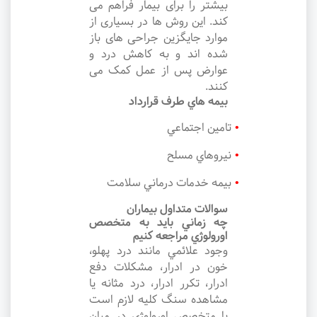
بیشتر را برای بیمار فراهم می
کند. این روش ها در بسیاری از
موارد جایگزین جراحی های باز
شده اند و به کاهش درد و
عوارض پس از عمل کمک می
کنند.
بيمه هاي طرف قرارداد
تامين اجتماعي
نيروهاي مسلح
بيمه خدمات درماني سلامت
سوالات متداول بيماران
چه زماني بايد به متخصص
اورولوژي مراجعه کنيم
وجود علائمي مانند درد پهلو،
خون در ادرار، مشکلات دفع
ادرار، تکرر ادرار، درد مثانه يا
مشاهده سنگ کليه لازم است
با متخصص اورولوژي در ميان