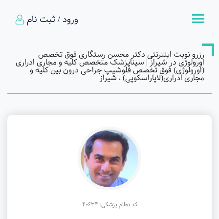
ورود / ثبت نام
رزرو نوبت اینترنتی دکتر محسن رستگاری فوق تخصص
اورولوژی در شیراز | سیناپزشک متخصص کلیه و مجاری ادراری
(اورولوژی) فوق تخصص فلوشیپ جراحی درون بین کلیه و
مجاری ادراری(لاپاراسکوپی) ، شیراز
کد نظام پزشکی: 40634