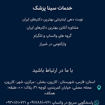
خدمات سینا پزشک
نوبت‌ دهی اینترنتی بهترین دکترهای ایران
مشاوره آنلاین بهترین دکترهای ایران
گروه های واتساپ و تلگرام
وازکتومی در شیراز
با ما در ارتباط باشید
استان: فارس، شهرستان : کازرون، بخش : مرکزی، شهر: کازرون،
محله: مصلی، خیابان کمربندی، کوچه 31، پلاک: 0.0، طبقه:
همکف،
پاسخگویی سریع در واتساپ
09178810721
و
09301810721