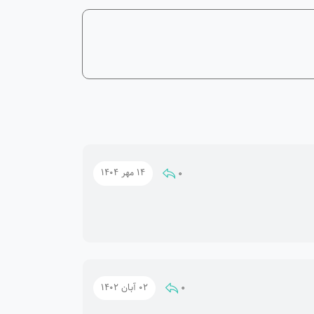
0
14 مهر 1404
0
02 آبان 1402