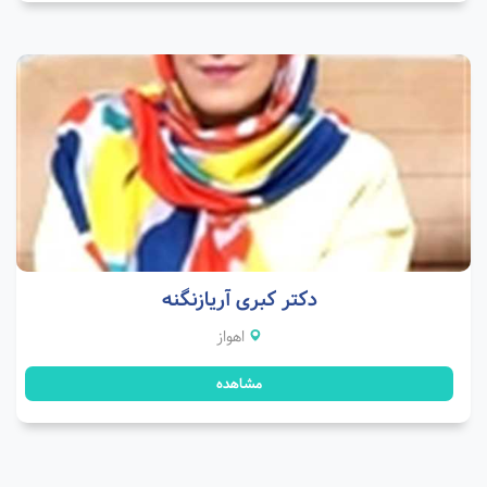
دکتر کبری آریازنگنه
اهواز
مشاهده