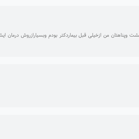
وپناهتان من ازخیلی قبل بیماردکتر بودم وبسیارازروش درمان ایشان 