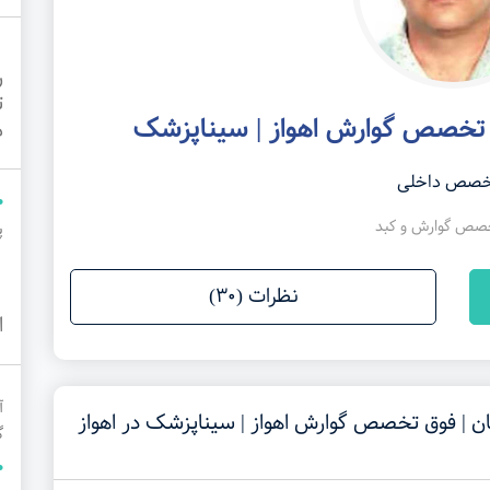
ر
ت
وق تخصص گوارش اهواز | سیناپزشک
م
خصص داخلی
صص گوارش و کبد
پ
نظرات (30)
ا
آ
ان | فوق تخصص گوارش اهواز | سیناپزشک در اهواز
گ