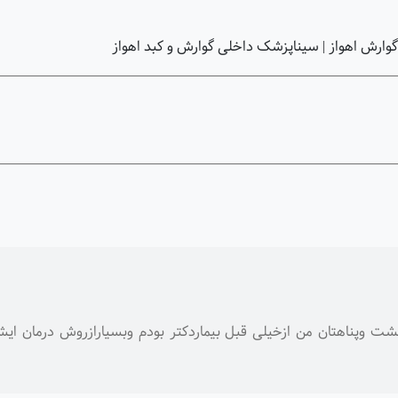
وارش اهواز | سیناپزشک داخلی گوارش و کبد اهواز
وپناهتان من ازخیلی قبل بیماردکتر بودم وبسیارازروش درمان ایشان 