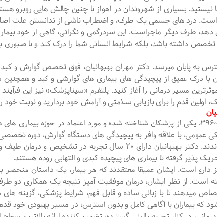
 نیستید. بسیاری از شهروندان در اهواز با چنین چالش هایی روبرو هستن
اده است. درد های جسمی یک طرف، و اضطراب ناشی از ندانستن علت ا
هد، طرف دیگر ماجراست. این سردرگمی و نگرانی، گاهی از خود بیمار
تخصص داشته باشد، بلکه شرایط انسانی شما را درک کند و با صبوری بر
 به پایان میرسد. دکتر مهران بهبهانیان، فوق تخصص گوارش و کبد در 
ن با درک عمیق از پیچیدگی های بیماری های گوارشی و کبد و همچنین ش
ثرترین مسیر درمانی را آغاز کنید. پلتفرم «سیناپزشک» نیز این فرآیند
ک، اولین قدم را برای بازیابی سلامتی و آرامش خود بردارید و نوبت خود ر
یان
دکتر مهران بهبهانیان، با کد نظام پزشکی ۳۹۶۰۳، یکی از پزشکان شناخته شده و مورد اعتماد 
زشکی عمومی، با علاقه وافر به پیچیدگی های دستگاه گوارش، دوره تخ
و کبد بزرگسالان را با موفقیت به پایان رساندند. دکتر بهبهانیان دارای 0
یک پذیر گرفته تا بیماری های پیچیده کبدی و التهابی روده هستند.
جویز دارو است. ایشان عمیقا معتقدند که هر بیمار، یک داستان منحصر
ته است. از نظر ایشان، درمان موفقیت آمیز نتیجه یک همکاری دو طرف
ختصاص میدهند تا با زبانی ساده و قابل فهم، شرایط پزشکی، گزینه های
د که بیماران با آگاهی کامل و بدون استرس، در مسیر بهبودی خود قدم بر
مانی، در کنار تجربه بالینی گسترده، تضمین کننده ارائه بالاترین سطح