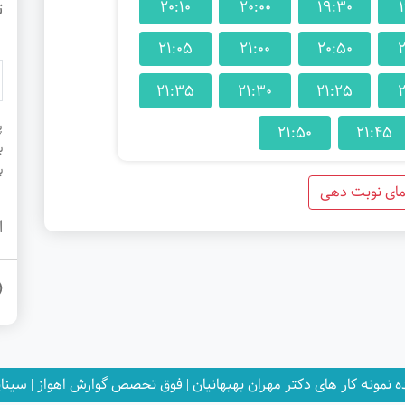
20:10
20:00
19:30
1
ت
21:05
21:00
20:50
2
21:35
21:30
21:25
2
پ
21:50
21:45
ب
ب
مای نوبت دهی
ا
 نمونه کار های دکتر مهران بهبهانیان | فوق تخصص گوارش اهواز | سین