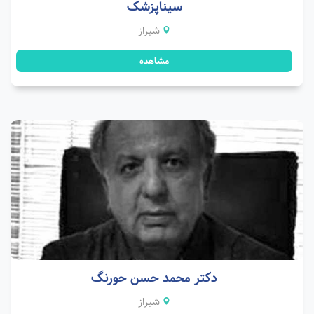
سیناپزشک
شیراز
مشاهده
دکتر محمد حسن حورنگ
شیراز