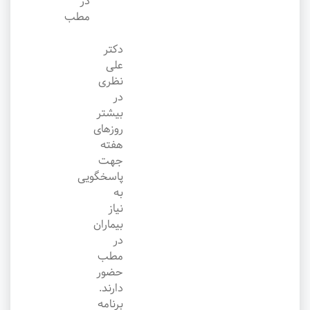
در
مطب
دکتر
علی
نظری
در
بیشتر
روزهای
هفته
جهت
پاسخگویی
به
نیاز
بیماران
در
مطب
حضور
دارند.
برنامه