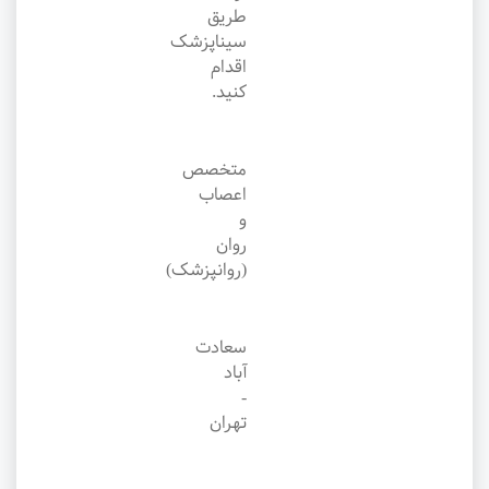
طریق
سیناپزشک
اقدام
کنید.
متخصص
اعصاب
و
روان
(روانپزشک)
سعادت
آباد
-
تهران