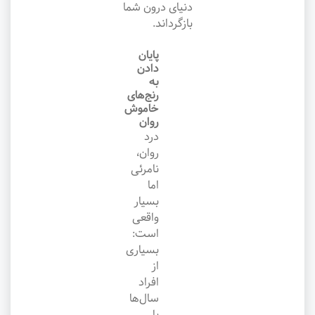
دنیای درون شما
بازگرداند.
پایان
دادن
به
رنج‌های
خاموش
روان
درد
روان،
نامرئی
اما
بسیار
واقعی
است:
بسیاری
از
افراد
سال‌ها
با