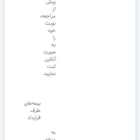
پیش
از
مراجعه،
نوبت
خود
را
به
صورت
آنلاین
ثبت
نمایید.
بیمه‌های
طرف
قرارداد
به
منظور