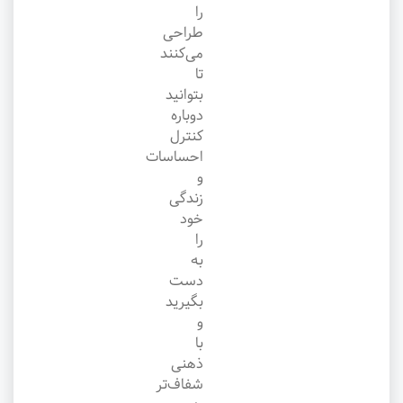
را
طراحی
می‌کنند
تا
بتوانید
دوباره
کنترل
احساسات
و
زندگی
خود
را
به
دست
بگیرید
و
با
ذهنی
شفاف‌تر