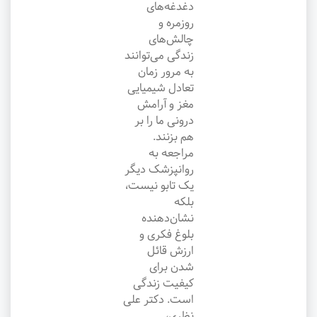
دغدغه‌های
روزمره و
چالش‌های
زندگی می‌توانند
به مرور زمان
تعادل شیمیایی
مغز و آرامش
درونی ما را بر
هم بزنند.
مراجعه به
روانپزشک دیگر
یک تابو نیست،
بلکه
نشان‌دهنده
بلوغ فکری و
ارزش قائل
شدن برای
کیفیت زندگی
است. دکتر علی
نظری،