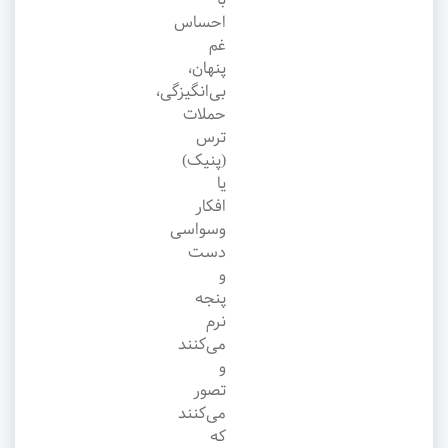
احساس
غم
پنهان،
بی‌انگیزگی،
حملات
ترس
(پنیک)
یا
افکار
وسواسی
دست
و
پنجه
نرم
می‌کنند
و
تصور
می‌کنند
که