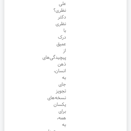
علی
نظری؟
دکتر
نظری
با
درک
عمیق
از
پیچیدگی‌های
ذهن
انسان،
به
جای
تجویز
نسخه‌های
یکسان
برای
همه،
به