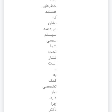
زنگ
خطرهایی
هستند
که
نشان
می‌دهند
سیستم
عصبی
شما
تحت
فشار
است
و
به
کمک
تخصصی
نیاز
دارد.
چرا
دکتر