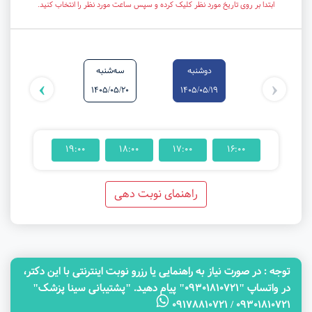
ابتدا بر روی تاریخ مورد نظر کلیک کرده و سپس ساعت مورد نظر را انتخاب کنید.
دوشنبه
سه‌شنبه
شنبه
›
‹
1405/05/24
1405/05/20
1405/05/19
19:00
18:00
17:00
16:00
راهنمای نوبت دهی
توجه‌ : در صورت نیاز به راهنمایی یا رزرو نوبت اینترنتی با این دکتر،
در واتساپ "09301810721" پیام دهید. "پشتیبانی سینا پزشک"
09301810721 / 09178810721