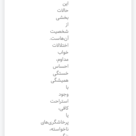
این
حالات
بخشی
از
شخصیت
آن‌هاست.
اختلالات
خواب
مداوم،
احساس
خستگی
همیشگی
با
وجود
استراحت
کافی،
یا
پرخاشگری‌های
ناخواسته،