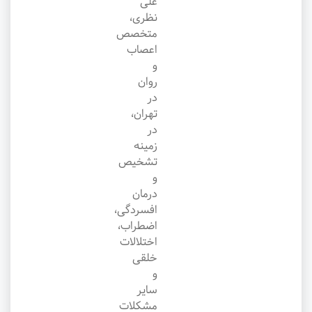
علی
نظری،
متخصص
اعصاب
و
روان
در
تهران،
در
زمینه
تشخیص
و
درمان
افسردگی،
اضطراب،
اختلالات
خلقی
و
سایر
مشکلات