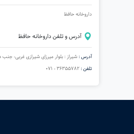
داروخانه حافظ
آدرس و تلفن داروخانه حافظ
آدرس :
شیراز : بلوار میرزای شیرازی غربی- جنب د
تلفن :
36355782 - 071