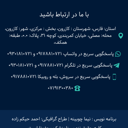
با ما در ارتباط باشید
استان: فارس، شهرستان : کازرون، بخش : مرکزی، شهر: کازرون،
محله: مصلی، خیابان کمربندی، کوچه 31، پلاک: 0.0، طبقه:
همکف،
پاسخگویی سریع در واتساپ
09178810721
و
09301810721
پاسخگویی سریع در تلگرام
09178810721
و
09301810721
پاسخگویی سریع در سروش، بله و روبیکا 09178810721
07191300380
برنامه نویس : نیما چوبینه
|
طراح گرافیکی: احمد حیکم زاده