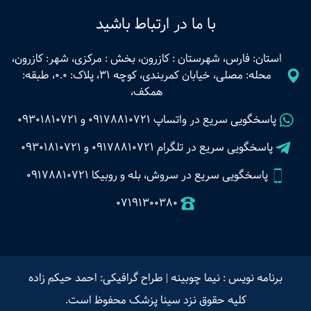
با ما در ارتباط باشید
استان: فارس، شهرستان : کازرون، بخش : مرکزی، شهر: کازرون،
محله: مصلی، خیابان کمربندی، کوچه 31، پلاک: 0.0، طبقه:
همکف،
پاسخگویی سریع در واتساپ
09178810721
و
09301810721
پاسخگویی سریع در تلگرام
09178810721
و
09301810721
پاسخگویی سریع در سروش، بله و روبیکا 09178810721
07191300380
برنامه نویس : نیما چوبینه
|
طراح گرافیکی: احمد حیکم زاده
کلیه حقوق نزد سینا پزشک محفوظ است.