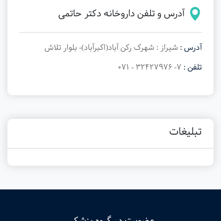
آدرس و تلفن داروخانه دکتر حاتمی
آدرس :
شیراز : شهرک رکن آباد(اکبرآباد)- بلوار تلاش
تلفن :
7- 32427976 - 071
تبلیغات
عضویت در گروه پزشکی