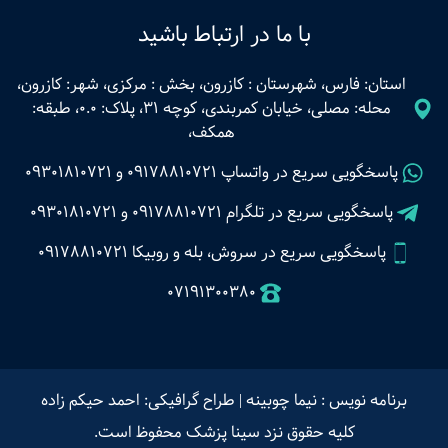
با ما در ارتباط باشید
استان: فارس، شهرستان : کازرون، بخش : مرکزی، شهر: کازرون،
محله: مصلی، خیابان کمربندی، کوچه 31، پلاک: 0.0، طبقه:
همکف،
پاسخگویی سریع در واتساپ
09178810721
و
09301810721
پاسخگویی سریع در تلگرام
09178810721
و
09301810721
پاسخگویی سریع در سروش، بله و روبیکا 09178810721
07191300380
برنامه نویس : نیما چوبینه
|
طراح گرافیکی: احمد حیکم زاده
کلیه حقوق نزد سینا پزشک محفوظ است.