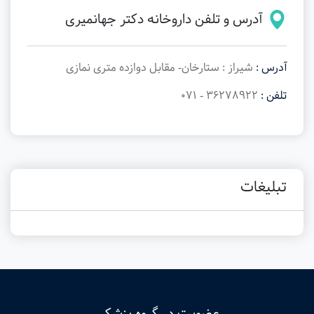
آدرس و تلفن داروخانه دکتر جهانمیری
آدرس :
شیراز : ستارخان- مقابل دوازده متری نمازی
تلفن :
36278922 - 071
تبلیغات
عضویت در گروه پزشکی