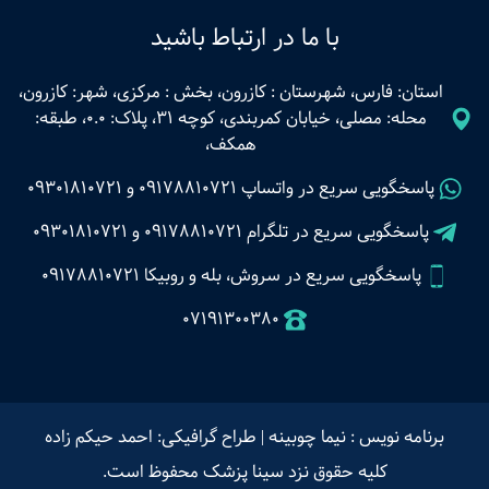
با ما در ارتباط باشید
استان: فارس، شهرستان : کازرون، بخش : مرکزی، شهر: کازرون،
محله: مصلی، خیابان کمربندی، کوچه 31، پلاک: 0.0، طبقه:
همکف،
پاسخگویی سریع در واتساپ
09178810721
و
09301810721
پاسخگویی سریع در تلگرام
09178810721
و
09301810721
پاسخگویی سریع در سروش، بله و روبیکا 09178810721
07191300380
برنامه نویس : نیما چوبینه
|
طراح گرافیکی: احمد حیکم زاده
کلیه حقوق نزد سینا پزشک محفوظ است.