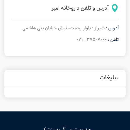
آدرس و تلفن داروخانه امیر
آدرس :
شیراز : بلوار رحمت- نبش خیابان بنی هاشمی
تلفن :
37507060 - 071
تبلیغات
عضویت در گروه پزشکی