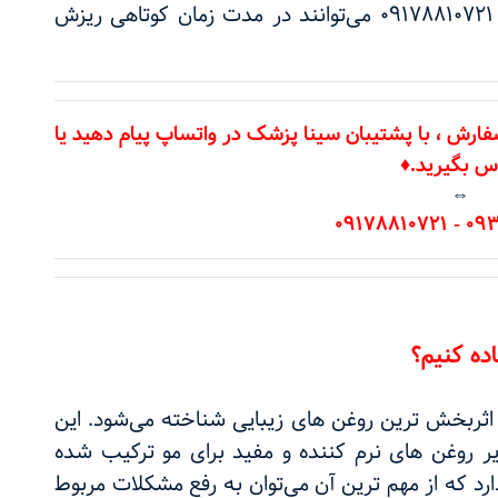
شماره های 09304719151، 09301810721 و 09178810721 می‌‌‌توانند در مدت زمان کوتاهی ریزش
فارش ، با پشتیبان سینا پزشک در واتساپ پیام دهید یا
س بگیرید.♦
⇔
ده کنیم؟
 اثربخش ترین روغن های زیبایی شناخته می‌شود. این
ر روغن های نرم کننده و مفید برای مو ترکیب شده
د که از مهم ترین آن می‌توان به رفع مشکلات مربوط