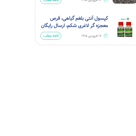
ادامه مطلب
17 فروردین 1405
کپسول آنتی بلغم گیاهی، قرص
معجزه گر لاغری شکم، ارسال رایگان
ادامه مطلب
17 فروردین 1405