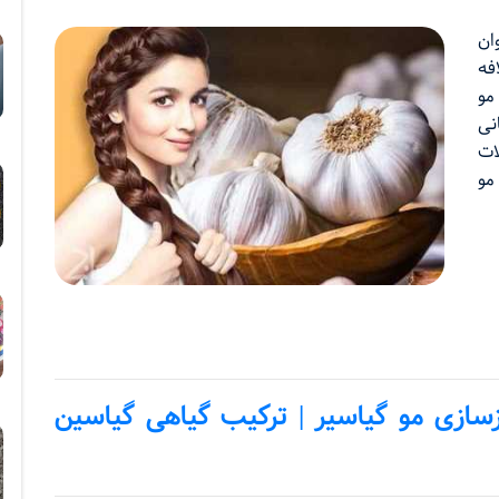
ان
فه
مو
نی
ات
مو
سازی مو گیاسیر | ترکیب گیاهی گیاسین