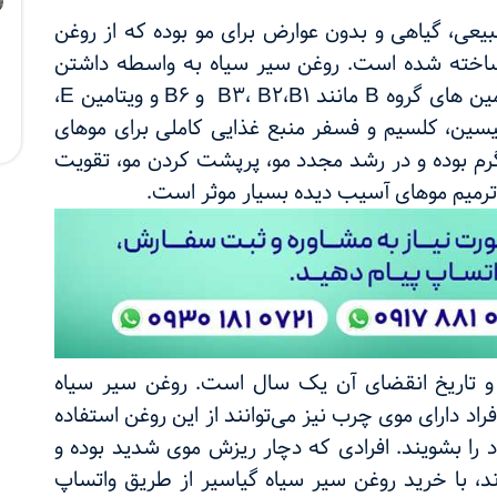
یعی، گیاهی و بدون عوارض برای مو بوده که از روغن
ساخته شده است‌. روغن سیر سیاه به واسطه داشتن
مین‌ های گروه
B
مانند
B1
،
B2
،
B3
و
B6
و ویتامین
E
،
یسین، کلسیم و فسفر منبع غذایی کاملی برای موهای
 به شمار می‌رود. حجم این محصول ۳۰ گرم بوده و در رشد مجدد مو، پرپشت کردن مو، تقویت
 ترمیم موهای آسیب دیده بسیار موثر است.
ن این روغن ۳ تا ۴ ماه بوده و تاریخ انقضای آن یک سال است. روغن سیر سیاه
د دارای موی چرب نیز می‌توانند از این روغن استفاده
ا بشویند. افرادی که دچار ریزش موی شدید بوده و
ند، با خرید روغن سیر سیاه گیاسیر از طریق واتساپ