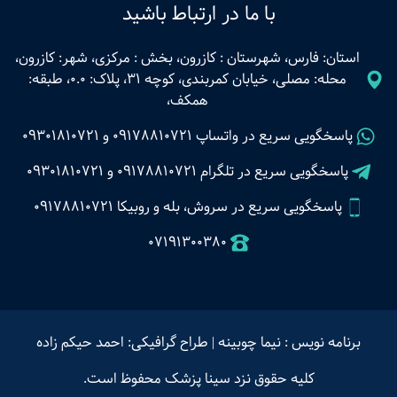
با ما در ارتباط باشید
استان: فارس، شهرستان : کازرون، بخش : مرکزی، شهر: کازرون،
محله: مصلی، خیابان کمربندی، کوچه 31، پلاک: 0.0، طبقه:
همکف،
پاسخگویی سریع در واتساپ
09178810721
و
09301810721
پاسخگویی سریع در تلگرام
09178810721
و
09301810721
پاسخگویی سریع در سروش، بله و روبیکا 09178810721
07191300380
برنامه نویس : نیما چوبینه
|
طراح گرافیکی: احمد حیکم زاده
کلیه حقوق نزد سینا پزشک محفوظ است.