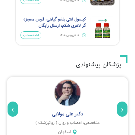
ادامه مطلب
17 فروردین 1405
کپسول آنتی بلغم گیاهی، قرص معجزه
گر لاغری شکم، ارسال رایگان
ادامه مطلب
17 فروردین 1405
پزشکان پیشنهادی
›
‹
دکتر علی مولایی
متخصص: اعصاب و روان ( روانپزشک )
اصفهان