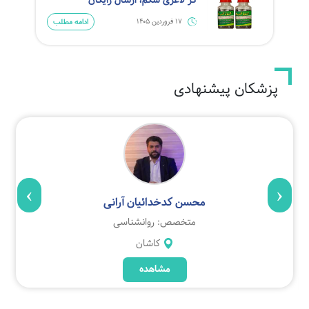
ادامه مطلب
17 فروردین 1405
پزشکان پیشنهادی
›
‹
محسن کدخدائیان آرانی
متخصص: روانشناسی
کاشان
مشاهده