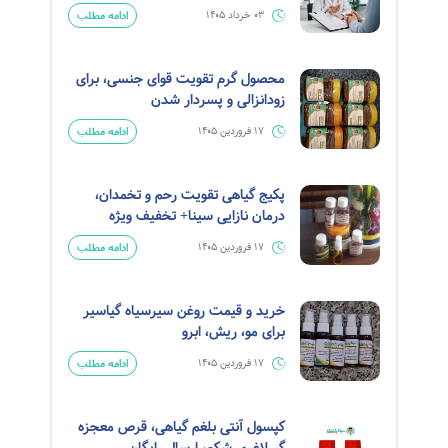
ادامه مطلب
03 خرداد 1405
محصول گرم تقویت قوای جنسی، برای
زودانزالی و پسردار شدن
ادامه مطلب
17 فروردین 1405
پکیج گیاهی تقویت رحم و تخمدان،
درمان نازایی سینا+ تخفیف ویژه
ادامه مطلب
17 فروردین 1405
خرید و قیمت روغن سیرسیاه گیاسیر
برای مو، ریش، ابرو
ادامه مطلب
17 فروردین 1405
کپسول آنتی بلغم گیاهی، قرص معجزه
گر لاغری شکم، ارسال رایگان